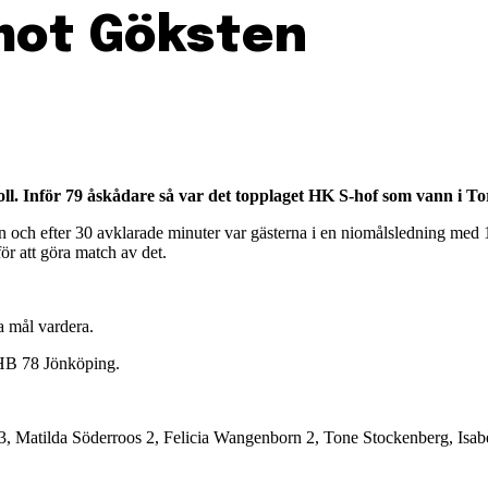
mot Göksten
boll. Inför 79 åskådare så var det topplaget HK S-hof som vann i To
hen och efter 30 avklarade minuter var gästerna i en niomålsledning med 1
för att göra match av det.
 mål vardera.
 HB 78 Jönköping.
, Matilda Söderroos 2, Felicia Wangenborn 2, Tone Stockenberg, Isabe