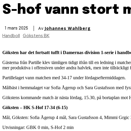
S-hof vann stort 
Av
Johannes Wahlberg
1 mars 2025
Handboll
Gökstens BK
Göksten har det fortsatt tufft i Damernas division 1-serie i hand
Gästerna från Partille klev tämligen tidigt ifrån till en ledning i matc
mer produktiva i offensiven under andra halvlek, men inte tillräckligt 
Partillelaget vann matchen med 34-17 under lördagseftermiddagen.
Målbäst i hemmalaget var Sofia Ågerup och Sara Gustafsson med fyra
Gökstens kommande match är nästa lördag, 15.30, på bortaplan mot
Göksten – HK S-Hof 17-34 (6-15)
Mål, Göksten: Sofia Ågerup 4 mål, Sara Gustafsson 4, Mimmi Grgic 3
Utvisningar: GBK 0 min, S-Hof 2 min