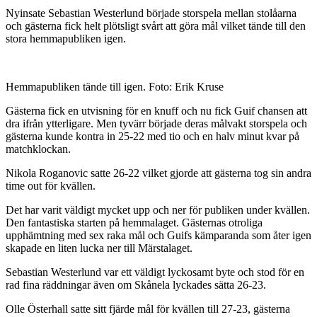
Nyinsate Sebastian Westerlund började storspela mellan stolåarna
och gästerna fick helt plötsligt svårt att göra mål vilket tände till den
stora hemmapubliken igen.
Hemmapubliken tände till igen. Foto: Erik Kruse
Gästerna fick en utvisning för en knuff och nu fick Guif chansen att
dra ifrån ytterligare. Men tyvärr började deras målvakt storspela och
gästerna kunde kontra in 25-22 med tio och en halv minut kvar på
matchklockan.
Nikola Roganovic satte 26-22 vilket gjorde att gästerna tog sin andra
time out för kvällen.
Det har varit väldigt mycket upp och ner för publiken under kvällen.
Den fantastiska starten på hemmalaget. Gästernas otroliga
upphämtning med sex raka mål och Guifs kämparanda som åter igen
skapade en liten lucka ner till Märstalaget.
Sebastian Westerlund var ett väldigt lyckosamt byte och stod för en
rad fina räddningar även om Skånela lyckades sätta 26-23.
Olle Österhall satte sitt fjärde mål för kvällen till 27-23, gästerna