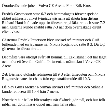
Öronbedövande jubel i Volvo CE Arena. Foto: Erik Kruse
Fredrik Gustavsson satte 6-2 och hemmalagets försvar spelade
riktigt aggressivt vilket tvingade gästerna att skjuta från distans.
Richard Hanish fintade upp sin försvarare på läktaren och satte 7-2
men gästerna kunde snabbt sätta 7-3 när dom överraskade direkt
efter avkast.
Gästernas Fredrik Pettersson blev utvisad två minuter och Guif
briljerade med en japanare när Nikola Roganovic satte 8-3. Då tog
gästerna sin första time-out.
Det måste vara otroligt svårt att komma till Eskilstuna i det här läget
och möta ett övertänt Guif inför tusentals människor i Volvo CE
Arena.
Zeb Bjerneld utökade ledningen till 9-3 efter timeouten och Nikola
Roganovic satte sin chans från eget straffområde till 10-3.
Då blev Guifs Melker Norrman utvisad i två minuter och Skånela
kunde reducera till 10-4 från 7 meter.
Noterbart hur hallen blir totaltyst när Skånela gör mål, och hur folk
jublar när dom missar öppet mål från halva plan.