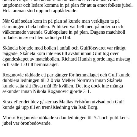
ungdomar och ledare komma in på plan för att ta emot folkets jubel.
Hela arenan stod upp och applåderade.
När Guif sedan kom in på plan så kunde man verkligen ta på
stämningen i hela hallen. Publiken var helt med på noterna och
välkomnade varenda Guif-spelare in på plan. Dagens matchboll
rullades in av en liten radiostyrd bil.
Skånela började med bollen i anfall och Guifförsvaret var riktigt
taggade. Skånela kom inte ens till avslut innan Guif tog över
ägandeskapet av matchbollen. Richard Hanish gjorde inga misstag
och satte 1-0 till hemmalaget.
Roganovic räddade ett par gånger för hemmalaget och Guif kunde
dubblera ledningen till 2-0 via Melker Norrman innan Skånela
kunde sätta sitt första mål för kvällen. Det tog dock inte många
sekunder innan Nikola Roganovic gjorde 3-1.
Strax efter det blev gästernas Mattias Friström utvisad och Guif
kunde gå upp till en tremålsledning via Isak Borg.
Marko Roganovic utökade sedan ledningen till 5-1 och publikens
jubel var öronbedövande.