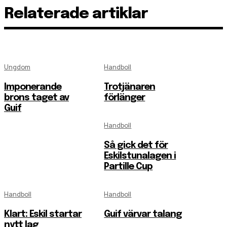
Relaterade artiklar
Ungdom
Handboll
Imponerande
Trotjänaren
brons taget av
förlänger
Guif
Handboll
Så gick det för
Eskilstunalagen i
Partille Cup
Handboll
Handboll
Klart: Eskil startar
Guif värvar talang
nytt lag