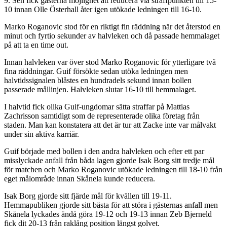
9. Sen fick gästerna möjlighet att reducera via straffpunkten till 15-
10 innan Olle Österhall åter igen utökade ledningen till 16-10.
Marko Roganovic stod för en riktigt fin räddning när det återstod en
minut och fyrtio sekunder av halvleken och då passade hemmalaget
på att ta en time out.
Innan halvleken var över stod Marko Roganovic för ytterligare två
fina räddningar. Guif försökte sedan utöka ledningen men
halvtidssignalen blåstes en hundradels sekund innan bollen
passerade mållinjen. Halvleken slutar 16-10 till hemmalaget.
I halvtid fick olika Guif-ungdomar sätta straffar på Mattias
Zachrisson samtidigt som de representerade olika företag från
staden. Man kan konstatera att det är tur att Zacke inte var målvakt
under sin aktiva karriär.
Guif började med bollen i den andra halvleken och efter ett par
misslyckade anfall från båda lagen gjorde Isak Borg sitt tredje mål
för matchen och Marko Roganovic utökade ledningen till 18-10 från
eget målområde innan Skånela kunde reducera.
Isak Borg gjorde sitt fjärde mål för kvällen till 19-11.
Hemmapubliken gjorde sitt bästa för att störa i gästernas anfall men
Skånela lyckades ändå göra 19-12 och 19-13 innan Zeb Bjerneld
fick dit 20-13 från raklång position längst golvet.