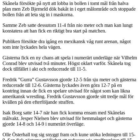
Skånela försökte på nytt att lobba in bollen i tomt mål från halva
plan men Zeb Bjerneld dök bakåt in i eget målområde och stoppade
bollen från att leta sig in i maskorna.
Samme Zeb satte dessutom 11-4 från nio meter och man kan lungt
konstatera att han fick en riktigt bra start på matchen.
Publiken försökte dra igång en mexikansk våg runt arenan, något
som inte lyckades hela vägen.
Gästerna fick en ny chans att spela i numerärt underläge när Vilhelm
Conrad blev utvisad två minuter. Högst oklart varför. Skånela tog
dock tillfället i akt och reducerade till 11-5.
Fredrik ”Gurra” Gustavsson gjorde 12-5 från sju meter och gästerna
reducerade till 12-6. Gästerna lyckades även göra 12-7 på en
kontring innan de fick en spelare utvisad för något som kan likna
amerikansk wrestling. Fredrik Gustavsson gjorde sitt tredje mål för
kvällen på den efterföljande straffen.
Isak Borg satte 14-7 när han fick komma ensam med Skånelas
målvakt. Jesper Nielsen blev utvisad för hemmalaget och gästerna
gjorde 14-8 och 14-9 i numerärt överläge.
Olle Österhall tog sig snyggt fram och kune utöka ledningen till 15-