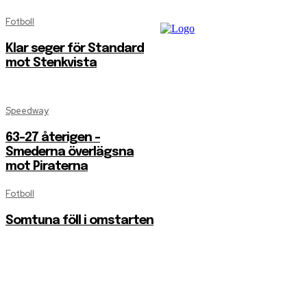
Fotboll
Klar seger för Standard
mot Stenkvista
Speedway
63-27 återigen –
Smederna överlägsna
mot Piraterna
Fotboll
Somtuna föll i omstarten