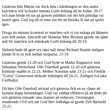
Gästerna från Märsta var dock heta i inledningen av den andra
halvleken och lyckades minska Guifs ledning till tre bollar. 20-17
och man hörde ett sus gå genom publiken när det helt plötsligt var
match igen. Guif tog då en time out för att försöka få fart på spelet
igen.
Dryga tio minuter kvarstod av matchen och vi var många på läktaren
som höll andan. Speciellt när Skånelas Max Broman gjorde sitt sjätte
mål för matchen och minskade Guifs ledning till 20-19.
Skånela hade då gjort sex raka mål innan Richard Hanish äntligen
kunde få in en boll mellan stolparna. 21-19.
Gästerna gjorde 21-20 och Guif bytte ut Marko Roganovic mot
Sebastian Westerlund. Olle Österhall gjorde 22-20 och gästerna
kontrade snabbt in 22-21. Melker Norrman satte 23-21 och Fredrik
”Gurra” Gustavsson utökade ledningen till 24-21. Äntligen två raka
Guifbaljor.
Då blev Olle Österhall utvisad och gästerna fick en ny chans att
komma ikapp hemmalaget. Guif var väldigt effektiva på att döda tid
och gästerna missade sina chanser att reducera. Utvisningen
resulterade i 0-0 och när Guif blev fulltaliga så gjorde Zeb Bjerneld
25-21.