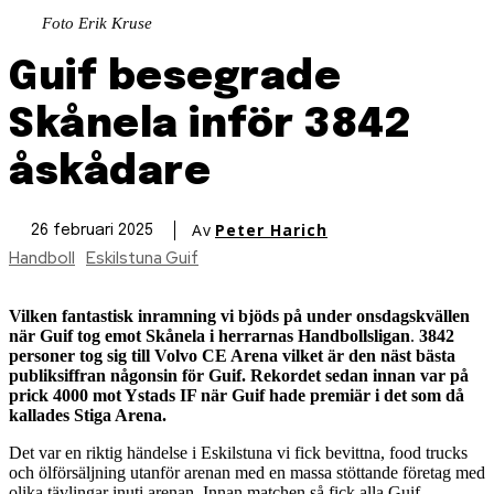
Foto Erik Kruse
Guif besegrade
Skånela inför 3842
åskådare
Av
Peter Harich
26 februari 2025
Handboll
Eskilstuna Guif
Vilken fantastisk inramning vi bjöds på under onsdagskvällen
när Guif tog emot
Skånela i herrarnas Handbollsligan
.
3842
personer tog sig till Volvo CE Arena vilket är den näst bästa
publiksiffran någonsin för Guif. Rekordet sedan innan var på
prick 4000 mot Ystads IF när Guif hade premiär i det som då
kallades Stiga Arena.
Det var en riktig händelse i Eskilstuna vi fick bevittna, food trucks
och ölförsäljning utanför arenan med en massa stöttande företag med
olika tävlingar inuti arenan. Innan matchen så fick alla Guif-