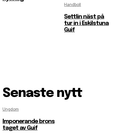
Handboll
Settlin näst på
tur in i Eskilstuna
Guif
Senaste nytt
Ungdom
Imponerande brons
taget av Guif