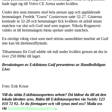
hade tagit sig till Volvo CE Arena under kvällen.
Under den sista minuten stod hela arenan upp och applåderade
hemmalaget. Fredrik ”Gurra” Gustavsson satte 32-27. Gästerna
kontrade in 32-28 och hemmalaget fick kvällens sit anfall innan
matchen var slut och Guif stod som segrare. Nikola Roganovic
valdes ut till hemmalagets bästa spelare under matchen.
En otroligt viktig vinst som med största sannolikhet innebär att Guif
inte kan bli direktnedflyttade.
Tillsammans för Guif nådde sitt mål under kvällen genom att dra in
över 250 000kr till laget.
Bevakningen av Eskilstuna Guif presenteras av Handbollsligan
Live:
Foto: Erik Kruse
Vill du stötta Eskilstunasportens arbete? Då bidrar du till att den
lokala idrotten syns. Bidra till Eskilstunasporten via Swish: 123
010 72 92. Är du företagare och vill synas med oss? Maila oss
via
kontakt@eskilstunasporten.se
.