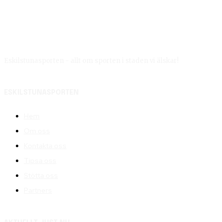
Eskilstunasporten - allt om sporten i staden vi älskar!
ESKILSTUNASPORTEN
Hem
Om oss
Kontakta oss
Tipsa oss
Stötta oss
Partners