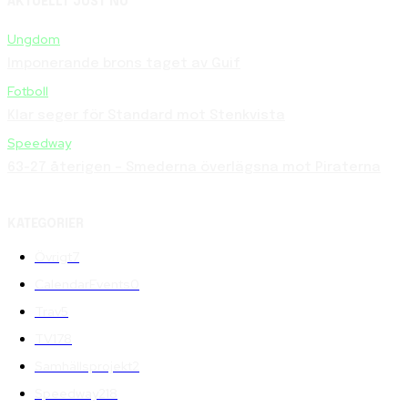
AKTUELLT JUST NU
Ungdom
Imponerande brons taget av Guif
Fotboll
Klar seger för Standard mot Stenkvista
Speedway
63-27 återigen – Smederna överlägsna mot Piraterna
KATEGORIER
Övrigt
7
CalendarEvents
0
Trav
5
TV
178
Samhällsprojekt
2
Speedway
218