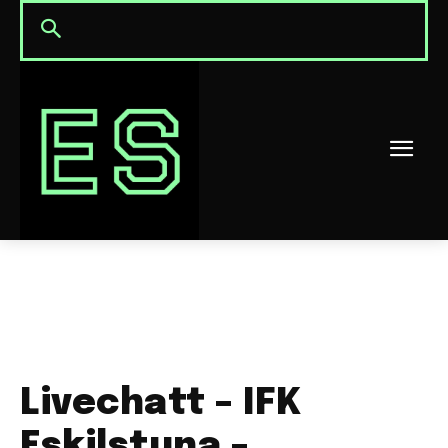
Livechatt – IFK
Eskilstuna –