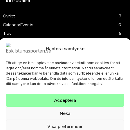
KATEGORIER
Övrigt
7
CalendarEvents
0
Trav
5
TV
179
Hantera samtycke
Samhällsprojekt
2
Speedway
219
För att ge en bra upplevelse använder vi teknik som cookies för att
Slalom
3
lagra och/eller komma åt enhetsinformation. När du samtycker till
dessa tekniker kan vi behandla data som surfbeteende eller unika
ID:n på denna webbplats. Om du inte samtycker eller om du återkallar
ditt samtycke kan detta påverka vissa funktioner negativt.
Acceptera
PRIVACY POLICY
© Eskilstunasporten.se 2024-2026
Neka
Visa preferenser