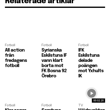
Relaterade artiklar
Fotboll
Fotboll
Fotboll
All action
Syrianska
IFK
från
Eskilstuna IF
Eskilstuna
fredagens
vann klart
delade
fotboll
borta mot
poängen
FK Bosna 92
mot Yxhults
Örebro
IK
00:02:20
Fotboll
Fotboll
TV