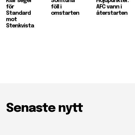
Klar seger
Somtuna
Höjdpunkter:
för
föll i
AFC vann i
Standard
omstarten
återstarten
mot
Stenkvista
Senaste nytt