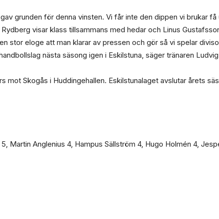
gav grunden för denna vinsten. Vi får inte den dippen vi brukar få
n Rydberg visar klass tillsammans med hedar och Linus Gustafsson
a en stor eloge att man klarar av pressen och gör så vi spelar divi
on 1 handbollslag nästa säsong igen i Eskilstuna, säger tränaren Ludv
 mars mot Skogås i Huddingehallen. Eskilstunalaget avslutar årets
on 5, Martin Anglenius 4, Hampus Sällström 4, Hugo Holmén 4, Jesp