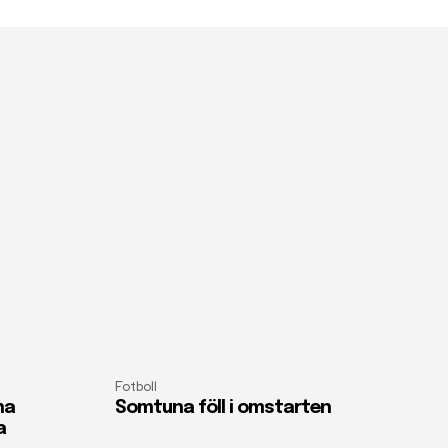
Fotboll
na
Somtuna föll i omstarten
a