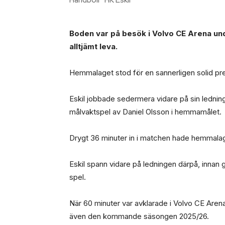
Boden var på besök i Volvo CE Arena und
alltjämt leva.
Hemmalaget stod för en sannerligen solid pres
Eskil jobbade sedermera vidare på sin ledning
målvaktspel av Daniel Olsson i hemmamålet.
Drygt 36 minuter in i matchen hade hemmalaget
Eskil spann vidare på ledningen därpå, innan 
spel.
När 60 minuter var avklarade i Volvo CE Aren
även den kommande säsongen 2025/26.