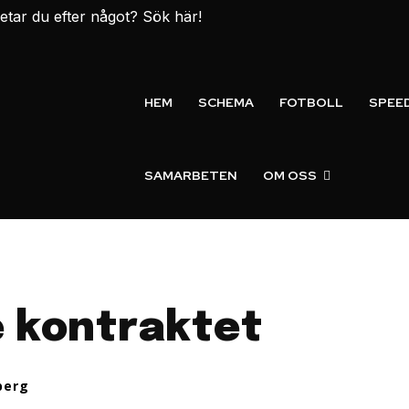
etar du efter något? Sök här!
HEM
SCHEMA
FOTBOLL
SPEE
SAMARBETEN
OM OSS
e kontraktet
berg