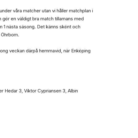
 under våra matcher utan vi håller matchplan i
 gör en väldigt bra match tillamans med
son 1 nästa säsong. Det känns skönt och
ig Öhrbom.
 säsong veckan därpå hemmavid, när Enköping
er Hedar 3, Viktor Cypriansen 3, Albin