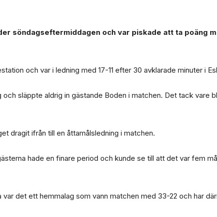
er söndagseftermiddagen och var piskade att ta poäng mot 
tation och var i ledning med 17-11 efter 30 avklarade minuter i Esk
 och släppte aldrig in gästande Boden i matchen. Det tack vare bl
 dragit ifrån till en åttamålsledning i matchen.
gästerna hade en finare period och kunde se till att det var fem m
a var det ett hemmalag som vann matchen med 33-22 och har därmed