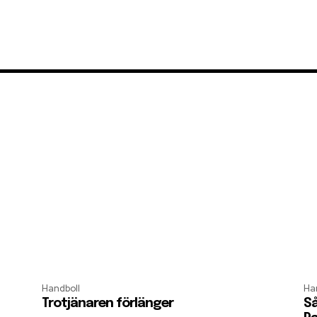
Handboll
Ha
Trotjänaren förlänger
Så