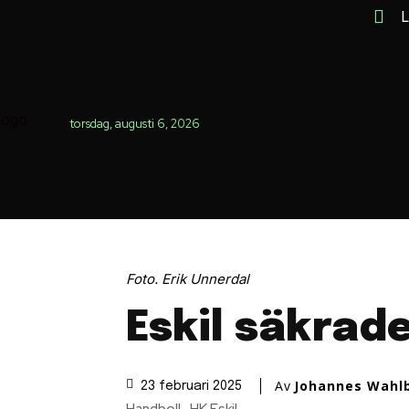
L
torsdag, augusti 6, 2026
Foto. Erik Unnerdal
Eskil säkrad
Av
Johannes Wahl
23 februari 2025
Handboll
HK Eskil