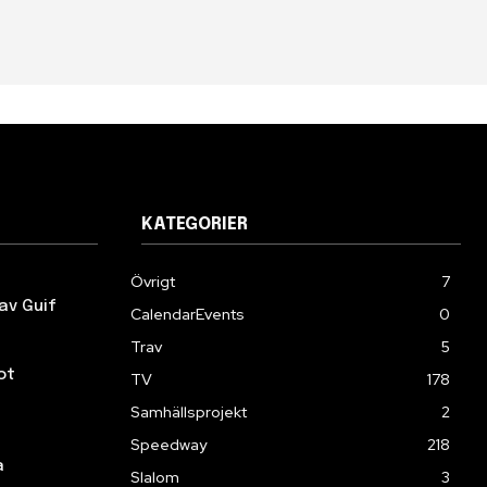
KATEGORIER
Övrigt
7
av Guif
CalendarEvents
0
Trav
5
ot
TV
178
Samhällsprojekt
2
Speedway
218
a
Slalom
3