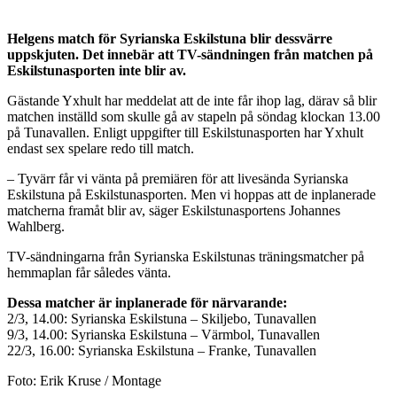
Helgens match för Syrianska Eskilstuna blir dessvärre
uppskjuten. Det innebär att TV-sändningen från matchen på
Eskilstunasporten inte blir av.
Gästande Yxhult har meddelat att de inte får ihop lag, därav så blir
matchen inställd som skulle gå av stapeln på söndag klockan 13.00
på Tunavallen. Enligt uppgifter till Eskilstunasporten har Yxhult
endast sex spelare redo till match.
– Tyvärr får vi vänta på premiären för att livesända Syrianska
Eskilstuna på Eskilstunasporten. Men vi hoppas att de inplanerade
matcherna framåt blir av, säger Eskilstunasportens Johannes
Wahlberg.
TV-sändningarna från Syrianska Eskilstunas träningsmatcher på
hemmaplan får således vänta.
Dessa matcher är inplanerade för närvarande:
2/3, 14.00: Syrianska Eskilstuna – Skiljebo, Tunavallen
9/3, 14.00: Syrianska Eskilstuna – Värmbol, Tunavallen
22/3, 16.00: Syrianska Eskilstuna – Franke, Tunavallen
Foto: Erik Kruse / Montage