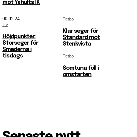
mot Yxhults IK
00:05:24
Fotboll
TV
Klar seger för
Höjdpunkter:
Standard mot
Storseger för
Stenkvista
Smederna i
tisdags
Fotboll
Somtuna föll i
omstarten
Senaste nytt