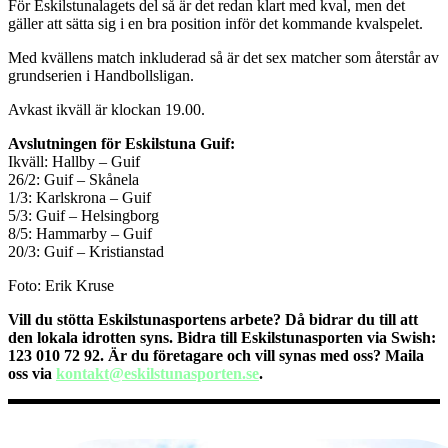
För Eskilstunalagets del så är det redan klart med kval, men det
gäller att sätta sig i en bra position inför det kommande kvalspelet.
Med kvällens match inkluderad så är det sex matcher som återstår av
grundserien i Handbollsligan.
Avkast ikväll är klockan 19.00.
Avslutningen för Eskilstuna Guif:
Ikväll: Hallby – Guif
26/2: Guif – Skånela
1/3: Karlskrona – Guif
5/3: Guif – Helsingborg
8/5: Hammarby – Guif
20/3: Guif – Kristianstad
Foto: Erik Kruse
Vill du stötta Eskilstunasportens arbete? Då bidrar du till att
den lokala idrotten syns. Bidra till Eskilstunasporten via Swish:
123 010 72 92. Är du företagare och vill synas med oss? Maila
oss via
kontakt@eskilstunasporten.se
.