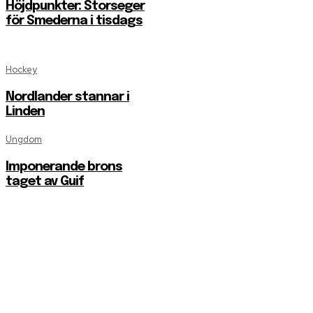
Höjdpunkter: Storseger
för Smederna i tisdags
Hockey
Nordlander stannar i
Linden
Ungdom
Imponerande brons
taget av Guif