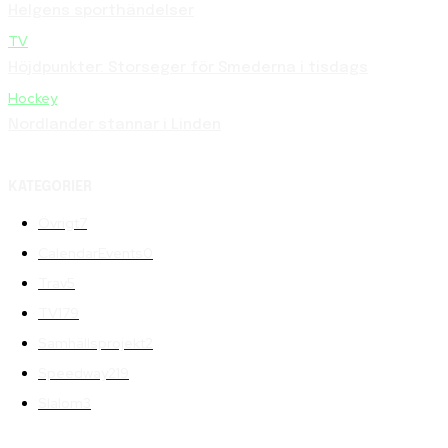
Helgens sporthändelser
TV
Höjdpunkter: Storseger för Smederna i tisdags
Hockey
Nordlander stannar i Linden
KATEGORIER
Övrigt
7
CalendarEvents
0
Trav
5
TV
179
Samhällsprojekt
2
Speedway
219
Slalom
3