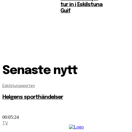
tur in i Eskilstuna
Guif
Senaste nytt
Eskilstunasporten
Helgens sporthändelser
00:05:24
TV