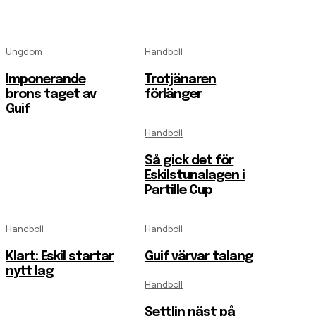
Ungdom
Handboll
Imponerande
Trotjänaren
brons taget av
förlänger
Guif
Handboll
Så gick det för
Eskilstunalagen i
Partille Cup
Handboll
Handboll
Klart: Eskil startar
Guif värvar talang
nytt lag
Handboll
Settlin näst på