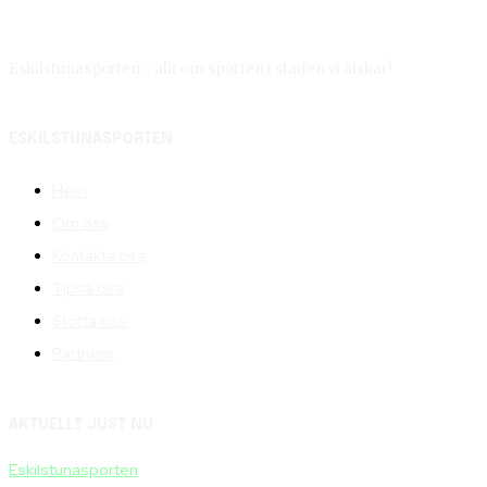
Eskilstunasporten - allt om sporten i staden vi älskar!
ESKILSTUNASPORTEN
Hem
Om oss
Kontakta oss
Tipsa oss
Stötta oss
Partners
AKTUELLT JUST NU
Eskilstunasporten