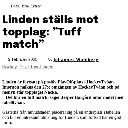
Foto: Erik Kruse
Linden ställs mot
topplag: ”Tuff
match”
Av
Johannes Wahlberg
3 februari 2025
Hockey
Eskilstuna Linden
Linden är fortsatt på positiv PlayOff-plats i HockeyTvåan.
Imorgon nalkas den 27:e omgången av HockeyTvåan och på
menyn står topplaget Nacka.
– Det blir en tuff match, säger Jesper Bärgård inför mötet med
tabelltvåan.
Gästerna från huvudstaden placerar sig på en andraplats i tabellen
och blir en intressant utmaning för Linden, som fortsatt har en god
form.