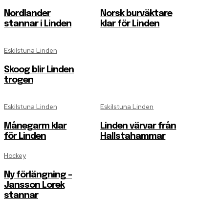
Nordlander
Norsk burväktare
stannar i Linden
klar för Linden
Eskilstuna Linden
Skoog blir Linden
trogen
Eskilstuna Linden
Eskilstuna Linden
Månegarm klar
Linden värvar från
för Linden
Hallstahammar
Hockey
Ny förlängning –
Jansson Lorek
stannar