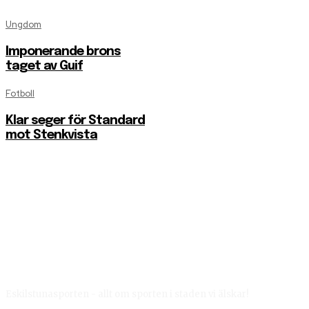
Ungdom
Imponerande brons
taget av Guif
Fotboll
Klar seger för Standard
mot Stenkvista
Eskilstunasporten - allt om sporten i staden vi älskar!