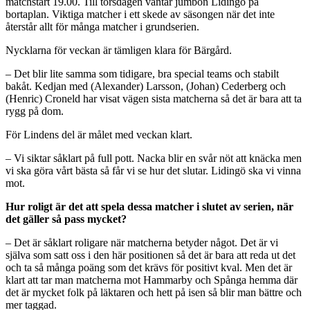
matchstart 19.00. Till torsdagen väntar jumbon Lidingö på
bortaplan. Viktiga matcher i ett skede av säsongen när det inte
återstår allt för många matcher i grundserien.
Nycklarna för veckan är tämligen klara för Bärgård.
– Det blir lite samma som tidigare, bra special teams och stabilt
bakåt. Kedjan med (Alexander) Larsson, (Johan) Cederberg och
(Henric) Croneld har visat vägen sista matcherna så det är bara att ta
rygg på dom.
För Lindens del är målet med veckan klart.
– Vi siktar såklart på full pott. Nacka blir en svår nöt att knäcka men
vi ska göra vårt bästa så får vi se hur det slutar. Lidingö ska vi vinna
mot.
Hur roligt är det att spela dessa matcher i slutet av serien, när
det gäller så pass mycket?
– Det är såklart roligare när matcherna betyder något. Det är vi
själva som satt oss i den här positionen så det är bara att reda ut det
och ta så många poäng som det krävs för positivt kval. Men det är
klart att tar man matcherna mot Hammarby och Spånga hemma där
det är mycket folk på läktaren och hett på isen så blir man bättre och
mer taggad.