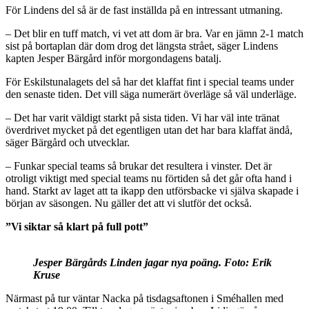
För Lindens del så är de fast inställda på en intressant utmaning.
– Det blir en tuff match, vi vet att dom är bra. Var en jämn 2-1 match
sist på bortaplan där dom drog det längsta strået, säger Lindens
kapten Jesper Bärgård inför morgondagens batalj.
För Eskilstunalagets del så har det klaffat fint i special teams under
den senaste tiden. Det vill säga numerärt överläge så väl underläge.
– Det har varit väldigt starkt på sista tiden. Vi har väl inte tränat
överdrivet mycket på det egentligen utan det har bara klaffat ändå,
säger Bärgård och utvecklar.
– Funkar special teams så brukar det resultera i vinster. Det är
otroligt viktigt med special teams nu förtiden så det går ofta hand i
hand. Starkt av laget att ta ikapp den utförsbacke vi själva skapade i
början av säsongen. Nu gäller det att vi slutför det också.
”Vi siktar så klart på full pott”
Jesper Bärgårds Linden jagar nya poäng. Foto: Erik
Kruse
Närmast på tur väntar Nacka på tisdagsaftonen i Sméhallen med