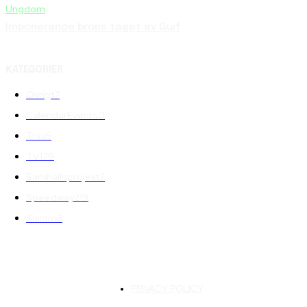
Ungdom
Imponerande brons taget av Guif
KATEGORIER
Övrigt
7
CalendarEvents
0
Trav
5
TV
179
Samhällsprojekt
2
Speedway
219
Slalom
3
PRIVACY POLICY