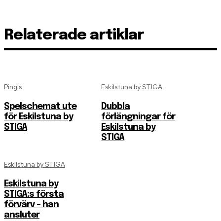
Relaterade artiklar
Pingis
Eskilstuna by STIGA
Spelschemat ute
Dubbla
för Eskilstuna by
förlängningar för
STIGA
Eskilstuna by
STIGA
Eskilstuna by STIGA
Eskilstuna by
STIGA:s första
förvärv – han
ansluter