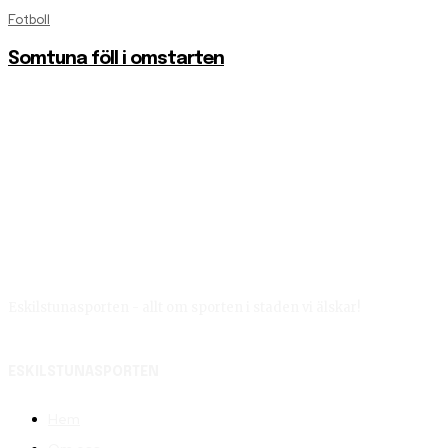
Fotboll
Somtuna föll i omstarten
Eskilstunasporten - allt om sporten i staden vi älskar!
ESKILSTUNASPORTEN
Hem