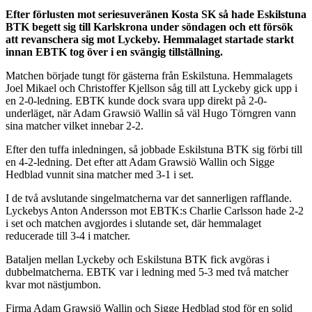
Efter förlusten mot seriesuveränen Kosta SK så hade Eskilstuna
BTK begett sig till Karlskrona under söndagen och ett försök
att revanschera sig mot Lyckeby. Hemmalaget startade starkt
innan EBTK tog över i en svängig tillställning.
Matchen började tungt för gästerna från Eskilstuna. Hemmalagets
Joel Mikael och Christoffer Kjellson såg till att Lyckeby gick upp i
en 2-0-ledning. EBTK kunde dock svara upp direkt på 2-0-
underläget, när Adam Grawsiö Wallin så väl Hugo Törngren vann
sina matcher vilket innebar 2-2.
Efter den tuffa inledningen, så jobbade Eskilstuna BTK sig förbi till
en 4-2-ledning. Det efter att Adam Grawsiö Wallin och Sigge
Hedblad vunnit sina matcher med 3-1 i set.
I de två avslutande singelmatcherna var det sannerligen rafflande.
Lyckebys Anton Andersson mot EBTK:s Charlie Carlsson hade 2-2
i set och matchen avgjordes i slutande set, där hemmalaget
reducerade till 3-4 i matcher.
Bataljen mellan Lyckeby och Eskilstuna BTK fick avgöras i
dubbelmatcherna. EBTK var i ledning med 5-3 med två matcher
kvar mot nästjumbon.
Firma Adam Grawsiö Wallin och Sigge Hedblad stod för en solid