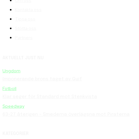
Om oss
Kontakta oss
Tipsa oss
Stötta oss
Partners
AKTUELLT JUST NU
Ungdom
Imponerande brons taget av Guif
Fotboll
Klar seger för Standard mot Stenkvista
Speedway
63-27 återigen – Smederna överlägsna mot Piraterna
KATEGORIER