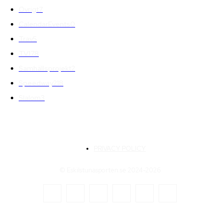
Övrigt
7
CalendarEvents
0
Trav
5
TV
178
Samhällsprojekt
2
Speedway
218
Slalom
3
PRIVACY POLICY
© Eskilstunasporten.se 2024-2026