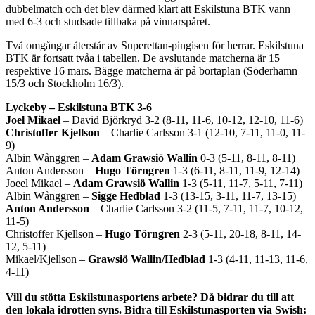
dubbelmatch och det blev därmed klart att Eskilstuna BTK vann
med 6-3 och studsade tillbaka på vinnarspåret.
Två omgångar återstår av Superettan-pingisen för herrar. Eskilstuna
BTK är fortsatt tvåa i tabellen. De avslutande matcherna är 15
respektive 16 mars. Bägge matcherna är på bortaplan (Söderhamn
15/3 och Stockholm 16/3).
Lyckeby – Eskilstuna BTK 3-6
Joel Mikael
– David Björkryd 3-2 (8-11, 11-6, 10-12, 12-10, 11-6)
Christoffer Kjellson
– Charlie Carlsson 3-1 (12-10, 7-11, 11-0, 11-
9)
Albin Wånggren –
Adam Grawsiö Wallin
0-3 (5-11, 8-11, 8-11)
Anton Andersson –
Hugo Törngren
1-3 (6-11, 8-11, 11-9, 12-14)
Joeel Mikael –
Adam Grawsiö Wallin
1-3 (5-11, 11-7, 5-11, 7-11)
Albin Wånggren –
Sigge Hedblad
1-3 (13-15, 3-11, 11-7, 13-15)
Anton Andersson
– Charlie Carlsson 3-2 (11-5, 7-11, 11-7, 10-12,
11-5)
Christoffer Kjellson –
Hugo Törngren
2-3 (5-11, 20-18, 8-11, 14-
12, 5-11)
Mikael/Kjellson –
Grawsiö Wallin/Hedblad
1-3 (4-11, 11-13, 11-6,
4-11)
Vill du stötta Eskilstunasportens arbete? Då bidrar du till att
den lokala idrotten syns. Bidra till Eskilstunasporten via Swish: