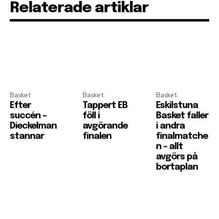
Relaterade artiklar
Basket
Basket
Basket
Efter
Tappert EB
Eskilstuna
succén –
föll i
Basket faller
Dieckelman
avgörande
i andra
stannar
finalen
finalmatche
n – allt
avgörs på
bortaplan