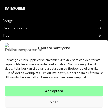
KATEGORIER
Övrigt
7
CalendarEvents
0
Trav
5
TV
179
Hantera samtycke
Samhällsprojekt
2
Speedway
219
För att ge en bra upplevelse använder vi teknik som cookies för att
Slalom
3
lagra och/eller komma åt enhetsinformation. När du samtycker till
dessa tekniker kan vi behandla data som surfbeteende eller unika
ID:n på denna webbplats. Om du inte samtycker eller om du återkallar
ditt samtycke kan detta påverka vissa funktioner negativt.
Acceptera
PRIVACY POLICY
© Eskilstunasporten.se 2024-2026
Neka