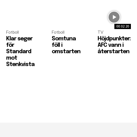
00:02:20
Fotboll
Fotboll
TV
Klar seger
Somtuna
Höjdpunkter:
för
föll i
AFC vann i
Standard
omstarten
återstarten
mot
Stenkvista