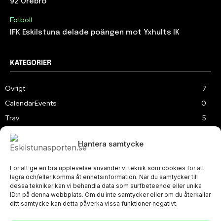
92 Örebro
Fotboll
IFK Eskilstuna delade poängen mot Yxhults IK
KATEGORIER
Övrigt
7
CalendarEvents
0
Trav
5
TV
179
Hantera samtycke
Samhällsprojekt
2
Speedway
219
För att ge en bra upplevelse använder vi teknik som cookies för att
Slalom
3
lagra och/eller komma åt enhetsinformation. När du samtycker till
dessa tekniker kan vi behandla data som surfbeteende eller unika
ID:n på denna webbplats. Om du inte samtycker eller om du återkallar
ditt samtycke kan detta påverka vissa funktioner negativt.