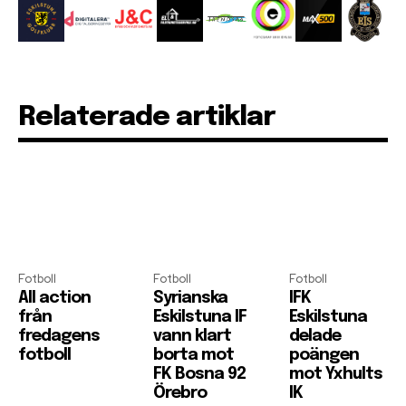
Relaterade artiklar
Fotboll
Fotboll
Fotboll
All action
Syrianska
IFK
från
Eskilstuna IF
Eskilstuna
fredagens
vann klart
delade
fotboll
borta mot
poängen
FK Bosna 92
mot Yxhults
Örebro
IK