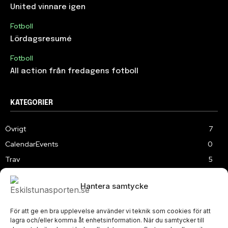
United vinnare igen
Fotboll
Lördagsresumé
Fotboll
All action från fredagens fotboll
KATEGORIER
Övrigt
7
CalendarEvents
0
Trav
5
TV
179
Hantera samtycke
Samhällsprojekt
2
Speedway
219
För att ge en bra upplevelse använder vi teknik som cookies för att
Slalom
3
lagra och/eller komma åt enhetsinformation. När du samtycker till