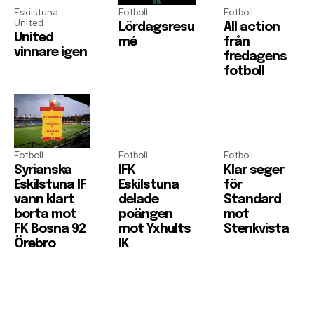
Eskilstuna
Fotboll
Fotboll
United
Lördagsresu
All action
United
mé
från
vinnare igen
fredagens
fotboll
Fotboll
Fotboll
Fotboll
Syrianska
IFK
Klar seger
Eskilstuna IF
Eskilstuna
för
vann klart
delade
Standard
borta mot
poängen
mot
FK Bosna 92
mot Yxhults
Stenkvista
Örebro
IK