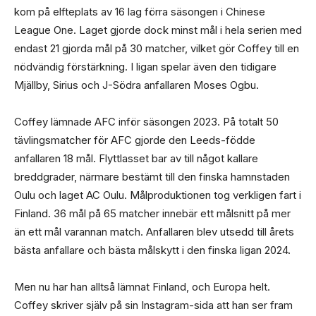
kom på elfteplats av 16 lag förra säsongen i Chinese
League One. Laget gjorde dock minst mål i hela serien med
endast 21 gjorda mål på 30 matcher, vilket gör Coffey till en
nödvändig förstärkning. I ligan spelar även den tidigare
Mjällby, Sirius och J-Södra anfallaren Moses Ogbu.
Coffey lämnade AFC inför säsongen 2023. På totalt 50
tävlingsmatcher för AFC gjorde den Leeds-födde
anfallaren 18 mål. Flyttlasset bar av till något kallare
breddgrader, närmare bestämt till den finska hamnstaden
Oulu och laget AC Oulu. Målproduktionen tog verkligen fart i
Finland. 36 mål på 65 matcher innebär ett målsnitt på mer
än ett mål varannan match. Anfallaren blev utsedd till årets
bästa anfallare och bästa målskytt i den finska ligan 2024.
Men nu har han alltså lämnat Finland, och Europa helt.
Coffey skriver själv på sin Instagram-sida att han ser fram