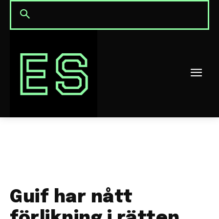
Guif har nått
förlikning i rätten