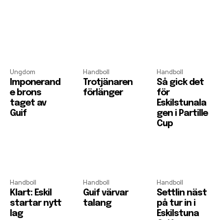
Ungdom
Handboll
Handboll
Imponerand
Trotjänaren
Så gick det
e brons
förlänger
för
taget av
Eskilstunala
Guif
gen i Partille
Cup
Handboll
Handboll
Handboll
Klart: Eskil
Guif värvar
Settlin näst
startar nytt
talang
på tur in i
lag
Eskilstuna