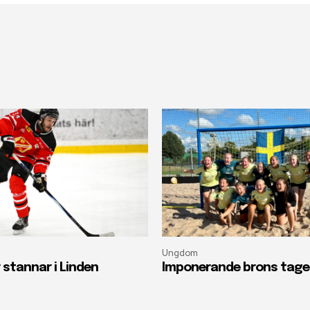
Ungdom
 stannar i Linden
Imponerande brons taget