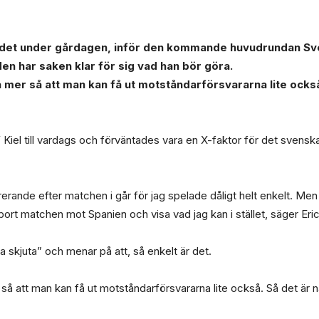
det under gårdagen, inför den kommande huvudrundan Sverig
Men har saken klar för sig vad han bör göra.
uta mer så att man kan få ut motståndarförsvararna lite ocks
 Kiel till vardags och förväntades vara en X-faktor för det svenska 
trerande efter matchen i går för jag spelade dåligt helt enkelt. Me
t matchen mot Spanien och visa vad jag kan i stället, säger Eric 
a skjuta” och menar på att, så enkelt är det.
er så att man kan få ut motståndarförsvararna lite också. Så det är