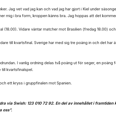
er. Jag vet vad jag kan och vad jag har gjort i Kiel under säsongen
ner mig i bra form, kroppen känns bra. Jag hoppas att det kommer 
gal (18.00). Vidare väntar matcher mot Brasilien (fredag 18.00) o
dare till kvartsfinal. Sverige har med sig tre poäng in och det har
udrundan. I vanlig ordning delas två poäng ut för seger, en poäng f
ill kvartsfinalspel.
 och ett kryss i gruppfinalen mot Spanien.
idra via Swish: 123 010 72 92
. En del av innehållet i framtide
a oss”
.