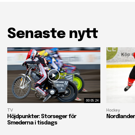
Senaste nytt
00:05:24
TV
Hockey
Höjdpunkter: Storseger för
Nordlander
Smederna i tisdags