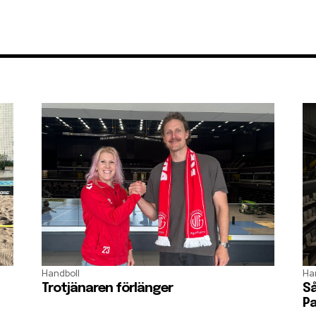
Handboll
Ha
Trotjänaren förlänger
Så
Pa