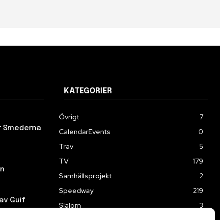
KATEGORIER
Övrigt
7
ör Smederna
CalendarEvents
0
Trav
5
TV
179
en
Samhällsprojekt
2
Speedway
219
av Guif
Slalom
3