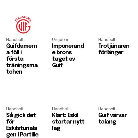
Handboll
Ungdom
Handboll
Guifdamern
Imponerand
Trotjänaren
a föll i
e brons
förlänger
första
taget av
träningsma
Guif
tchen
Handboll
Handboll
Handboll
Så gick det
Klart: Eskil
Guif värvar
för
startar nytt
talang
Eskilstunala
lag
gen i Partille