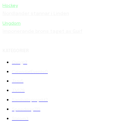
Hockey
Nordlander stannar i Linden
Ungdom
Imponerande brons taget av Guif
KATEGORIER
Övrigt
7
CalendarEvents
0
Trav
5
TV
179
Samhällsprojekt
2
Speedway
219
Slalom
3