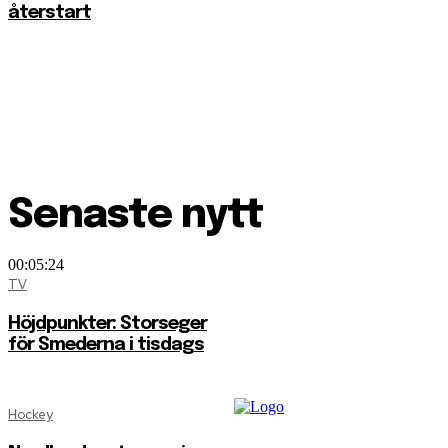
återstart
Senaste nytt
00:05:24
TV
Höjdpunkter: Storseger
för Smederna i tisdags
Hockey