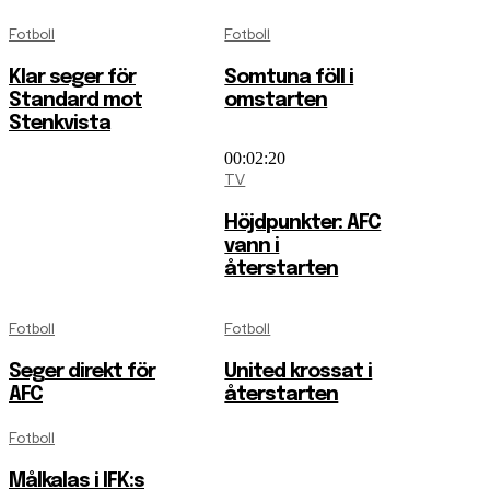
Fotboll
Fotboll
Klar seger för
Somtuna föll i
Standard mot
omstarten
Stenkvista
00:02:20
TV
Höjdpunkter: AFC
vann i
återstarten
Fotboll
Fotboll
Seger direkt för
United krossat i
AFC
återstarten
Fotboll
Målkalas i IFK:s