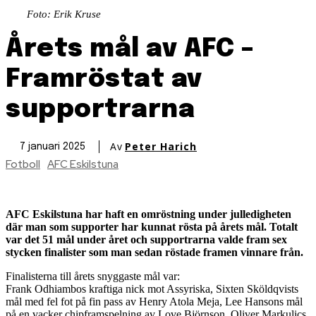
Foto: Erik Kruse
Årets mål av AFC –
Framröstat av
supportrarna
Av
Peter Harich
7 januari 2025
Fotboll
AFC Eskilstuna
AFC Eskilstuna har haft en omröstning under julledigheten
där man som supporter har kunnat rösta på årets mål. Totalt
var det 51 mål under året och supportrarna valde fram sex
stycken finalister som man sedan röstade framen vinnare från.
Finalisterna till årets snyggaste mål var:
Frank Odhiambos kraftiga nick mot Assyriska, Sixten Sköldqvists
mål med fel fot på fin pass av Henry Atola Meja, Lee Hansons mål
på en vacker chipframspelning av Love Björnson, Oliver Markulics