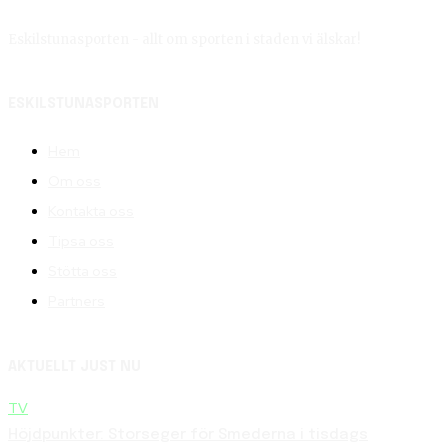
Eskilstunasporten - allt om sporten i staden vi älskar!
ESKILSTUNASPORTEN
Hem
Om oss
Kontakta oss
Tipsa oss
Stötta oss
Partners
AKTUELLT JUST NU
TV
Höjdpunkter: Storseger för Smederna i tisdags