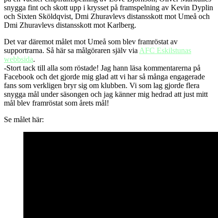
snygga fint och skott upp i krysset på framspelning av Kevin Dyplin
och Sixten Sköldqvist, Dmi Zhuravlevs distansskott mot Umeå och
Dmi Zhuravlevs distansskott mot Karlberg.
Det var däremot målet mot Umeå som blev framröstat av
supportrarna. Så här sa målgöraren själv via
AFC Eskilstunas
webbsida
.
-Stort tack till alla som röstade! Jag hann läsa kommentarerna på
Facebook och det gjorde mig glad att vi har så många engagerade
fans som verkligen bryr sig om klubben. Vi som lag gjorde flera
snygga mål under säsongen och jag känner mig hedrad att just mitt
mål blev framröstat som årets mål!
Se målet här: