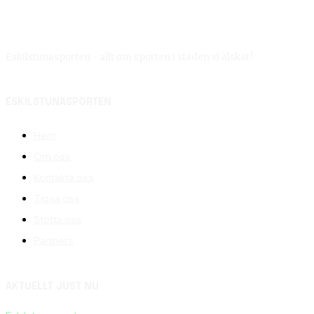
Eskilstunasporten - allt om sporten i staden vi älskar!
ESKILSTUNASPORTEN
Hem
Om oss
Kontakta oss
Tipsa oss
Stötta oss
Partners
AKTUELLT JUST NU