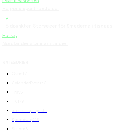
Eskilstunasporten
Helgens sporthändelser
TV
Höjdpunkter: Storseger för Smederna i tisdags
Hockey
Nordlander stannar i Linden
KATEGORIER
Övrigt
7
CalendarEvents
0
Trav
5
TV
179
Samhällsprojekt
2
Speedway
219
Slalom
3