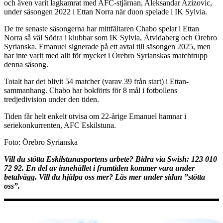
och även varit lagkamrat med AFC-stjärnan, Aleksandar Azizovic,
under säsongen 2022 i Ettan Norra när duon spelade i IK Sylvia.
De tre senaste säsongerna har mittfältaren Chabo spelat i Ettan
Norra så väl Södra i klubbar som IK Sylvia, Åtvidaberg och Örebro
Syrianska. Emanuel signerade på ett avtal till säsongen 2025, men
har inte varit med allt för mycket i Örebro Syrianskas matchtrupp
denna säsong.
Totalt har det blivit 54 matcher (varav 39 från start) i Ettan-
sammanhang. Chabo har bokförts för 8 mål i fotbollens
tredjedivision under den tiden.
Tiden får helt enkelt utvisa om 22-årige Emanuel hamnar i
seriekonkurrenten, AFC Eskilstuna.
Foto: Örebro Syrianska
Vill du stötta Eskilstunasportens arbete? Bidra via Swish: 123 010
72 92. En del av innehållet i framtiden kommer vara under
betalvägg. Vill du hjälpa oss mer? Läs mer under sidan ”stötta
oss”.