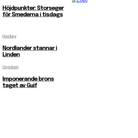
Höjdpunkter: Storseger
för Smederna i tisdags
Hockey
Nordlander stannar i
Linden
Ungdom
Imponerande brons
taget av Guif