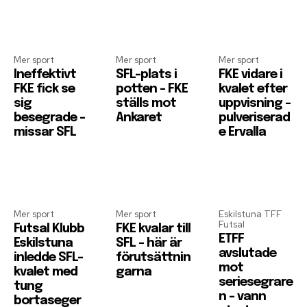
Mer sport
Mer sport
Mer sport
Ineffektivt
SFL-plats i
FKE vidare i
FKE fick se
potten – FKE
kvalet efter
sig
ställs mot
uppvisning –
besegrade –
Ankaret
pulveriserad
missar SFL
e Ervalla
Mer sport
Mer sport
Eskilstuna TFF
Futsal
Futsal Klubb
FKE kvalar till
ETFF
Eskilstuna
SFL – här är
avslutade
inledde SFL-
förutsättnin
mot
kvalet med
garna
seriesegrare
tung
n – vann
bortaseger