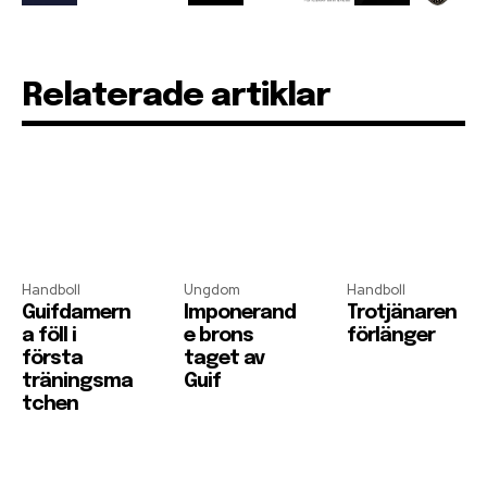
Relaterade artiklar
Handboll
Ungdom
Handboll
Guifdamern
Imponerand
Trotjänaren
a föll i
e brons
förlänger
första
taget av
träningsma
Guif
tchen