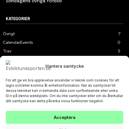
Söndagens övriga fotboll
KATEGORIER
Övrigt
7
CalendarEvents
0
Trav
5
TV
180
Hantera samtycke
Samhällsprojekt
2
Speedway
220
För att ge en bra upplevelse använder vi teknik som cookies för att
Slalom
3
lagra och/eller komma åt enhetsinformation. När du samtycker till
dessa tekniker kan vi behandla data som surfbeteende eller unika
ID:n på denna webbplats. Om du inte samtycker eller om du återkallar
ditt samtycke kan detta påverka vissa funktioner negativt.
Acceptera
PRIVACY POLICY
© Eskilstunasporten.se 2024-2026