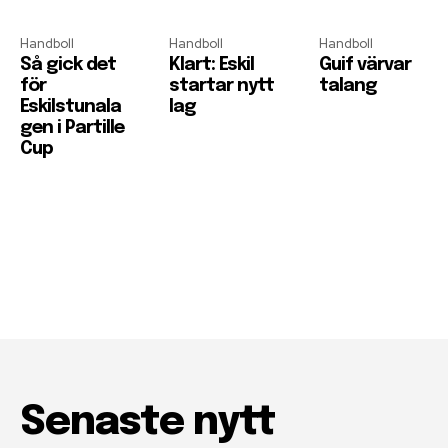
Handboll
Handboll
Handboll
Så gick det
Klart: Eskil
Guif värvar
för
startar nytt
talang
Eskilstunala
lag
gen i Partille
Cup
Senaste nytt