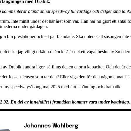
förlängningen med Drabik.
erg kommenterar bland annat speedway till vardags och delger sina t
rum. Inte minst under det här året som var. Han har nu gjort ett antal
n Smederna under gårdagen.
 bra prestationer och ett par blandade. Ska noteras att säsongen inte va
 det ska jag villigt erkänna. Dock så är det ett vågat beslut av Smederna.
t av Drabik i andra ligor, så finns det en enorm kapacitet. Och det är 
ir det Jepsen Jensen som tar den? Eller vigs den för den någon annan? Ja, 
ör en ny speedwaysäsong maj 2025 med fart, spänning och dramatik.
72 92. En del av innehållet i framtiden kommer vara under betalvägg. 
Johannes Wahlberg