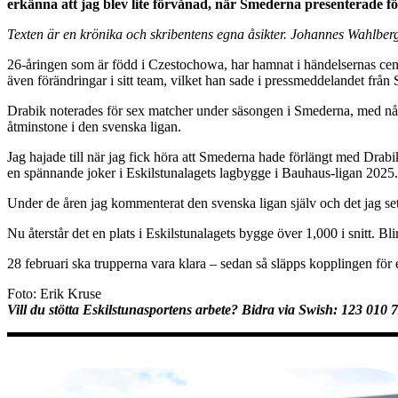
erkänna att jag blev lite förvånad, när Smederna presenterade 
Texten är en krönika och skribentens egna åsikter. Johannes Wahlb
26-åringen som är född i Czestochowa, har hamnat i händelsernas cent
även förändringar i sitt team, vilket han sade i pressmeddelandet frå
Drabik noterades för sex matcher under säsongen i Smederna, med några
åtminstone i den svenska ligan.
Jag hajade till när jag fick höra att Smederna hade förlängt med Drabik,
en spännande joker i Eskilstunalagets lagbygge i Bauhaus-ligan 2025.
Under de åren jag kommenterat den svenska ligan själv och det jag set
Nu återstår det en plats i Eskilstunalagets bygge över 1,000 i snitt. Bl
28 februari ska trupperna vara klara – sedan så släpps kopplingen f
Foto: Erik Kruse
Vill du stötta Eskilstunasportens arbete? Bidra via Swish: 123 010 