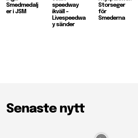
Smedmedalj
speedway
Storseger
er i JSM
ikväll –
för
Livespeedwa
Smederna
y sänder
Senaste nytt