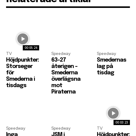
00:05:24
TV
Speedway
Speedway
Höjdpunkter:
63-27
Smedernas
Storseger
återigen –
lag på
för
Smederna
tisdag
Smederna i
överlägsna
tisdags
mot
Piraterna
00:03:23
Speedway
Speedway
TV
Inga
JSM i
Höjdpunkter: