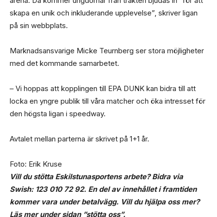
arena. Då kommer ungdomar från trakten bjudas in ”för att
skapa en unik och inkluderande upplevelse”, skriver ligan
på sin webbplats.
Marknadsansvarige Micke Teurnberg ser stora möjligheter
med det kommande samarbetet.
– Vi hoppas att kopplingen till EPA DUNK kan bidra till att
locka en yngre publik till våra matcher och öka intresset för
den högsta ligan i speedway.
Avtalet mellan parterna är skrivet på 1+1 år.
Foto: Erik Kruse
Vill du stötta Eskilstunasportens arbete? Bidra via
Swish: 123 010 72 92
. En del av innehållet i framtiden
kommer vara under betalvägg. Vill du hjälpa oss mer?
Läs mer under sidan ”stötta oss”
.