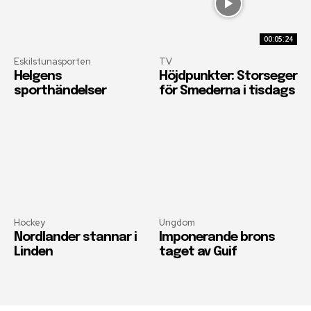
00:05:24
Eskilstunasporten
TV
Helgens
Höjdpunkter: Storseger
sporthändelser
för Smederna i tisdags
Hockey
Ungdom
Nordlander stannar i
Imponerande brons
Linden
taget av Guif