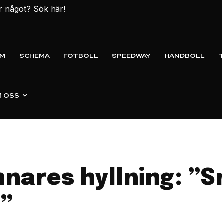
er något? Sök här!
EM
SCHEMA
FOTBOLL
SPEEDWAY
HANDBOLL
 OSS
nnares hyllning: ”
t”