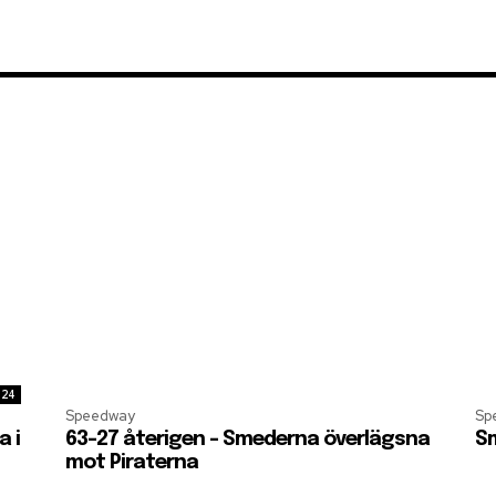
:24
Speedway
Sp
a i
63-27 återigen – Smederna överlägsna
Sm
mot Piraterna