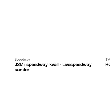
Speedway
TV
JSM i speedway ikväll – Livespeedway
Hö
sänder