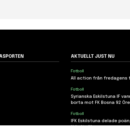
NASPORTEN
AKTUELLT JUST NU
Fotboll
All action från fredagens 
Fotboll
Syrianska Eskilstuna IF van
borta mot FK Bosna 92 Ör
Fotboll
IFK Eskilstuna delade poä
Yxhults IK