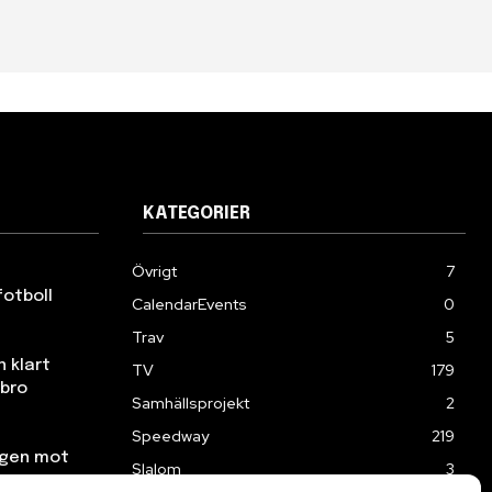
KATEGORIER
Övrigt
7
fotboll
CalendarEvents
0
Trav
5
n klart
TV
179
ebro
Samhällsprojekt
2
Speedway
219
ngen mot
Slalom
3