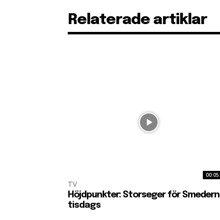
Relaterade artiklar
00:05
TV
Höjdpunkter: Storseger för Smedern
tisdags