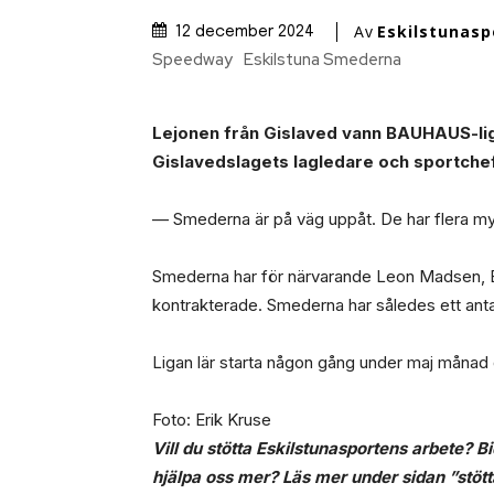
Av
Eskilstunasp
12 december 2024
Speedway
Eskilstuna Smederna
Lejonen från Gislaved vann BAUHAUS-li
Gislavedslagets lagledare och sportche
— Smederna är på väg uppåt. De har flera myc
Smederna har för närvarande Leon Madsen, B
kontrakterade. Smederna har således ett antal
Ligan lär starta någon gång under maj måna
Foto: Erik Kruse
Vill du stötta Eskilstunasportens arbete? B
hjälpa oss mer? Läs mer under sidan ”stött