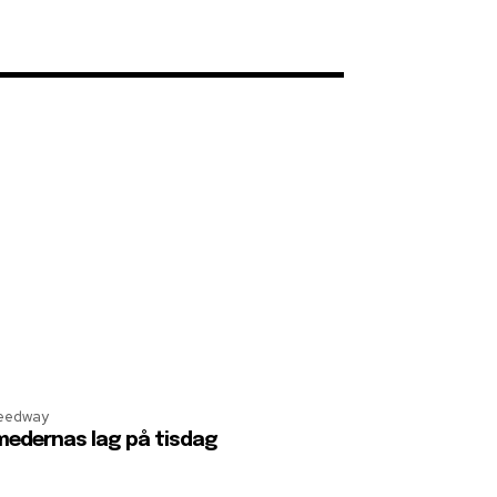
eedway
edernas lag på tisdag