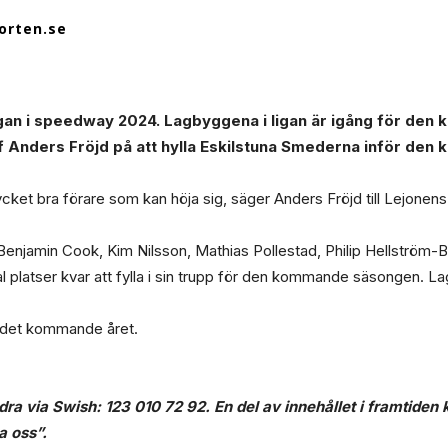
orten.se
gan i speedway 2024. Lagbyggena i ligan är igång för de
f Anders Fröjd på att hylla Eskilstuna Smederna inför de
ket bra förare som kan höja sig, säger Anders Fröjd till Lejonen
enjamin Cook, Kim Nilsson, Mathias Pollestad, Philip Hellström
 platser kvar att fylla i sin trupp för den kommande säsongen. Lag
d det kommande året.
idra via Swish: 123 010 72 92
. En del av innehållet i framtide
a oss”
.