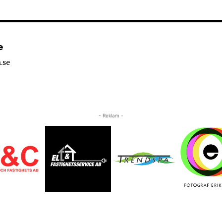
e
.se
- Reklam -