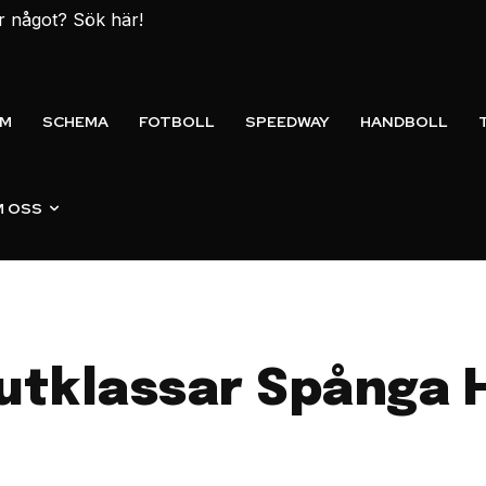
er något? Sök här!
EM
SCHEMA
FOTBOLL
SPEEDWAY
HANDBOLL
 OSS
 utklassar Spånga 