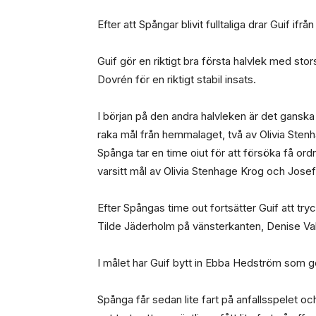
Efter att Spångar blivit fulltaliga drar Guif if
Guif gör en riktigt bra första halvlek med st
Dovrén för en riktigt stabil insats.
I början på den andra halvleken är det gansk
raka mål från hemmalaget, två av Olivia Stenh
Spånga tar en time oiut för att försöka få or
varsitt mål av Olivia Stenhage Krog och Josef
Efter Spångas time out fortsätter Guif att try
Tilde Jäderholm på vänsterkanten, Denise Va
I målet har Guif bytt in Ebba Hedström som gö
Spånga får sedan lite fart på anfallsspelet 