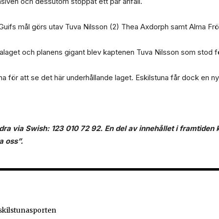
fensiven och dessutom stoppat ett par anfall.
 Guifs mål görs utav Tuva Nilsson (2) Thea Axdorph samt Alma Frö
laget och planens gigant blev kaptenen Tuva Nilsson som stod fö
rena för att se det här underhållande laget. Eskilstuna får dock en ny
idra via Swish: 123 010 72 92
. En del av innehållet i framtide
a oss”
.
Eskilstunasporten