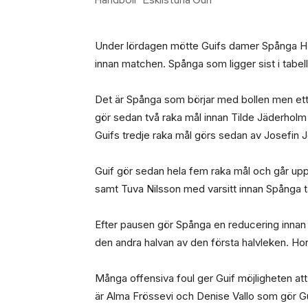
Under lördagen mötte Guifs damer Spånga HK h
innan matchen. Spånga som ligger sist i tabell
Det är Spånga som börjar med bollen men ett 
gör sedan två raka mål innan Tilde Jäderholm g
Guifs tredje raka mål görs sedan av Josefin 
Guif gör sedan hela fem raka mål och går upp
samt Tuva Nilsson med varsitt innan Spånga t
Efter pausen gör Spånga en reducering innan d
den andra halvan av den första halvleken. Hon
Många offensiva foul ger Guif möjligheten att 
är Alma Frössevi och Denise Vallo som gör Gu