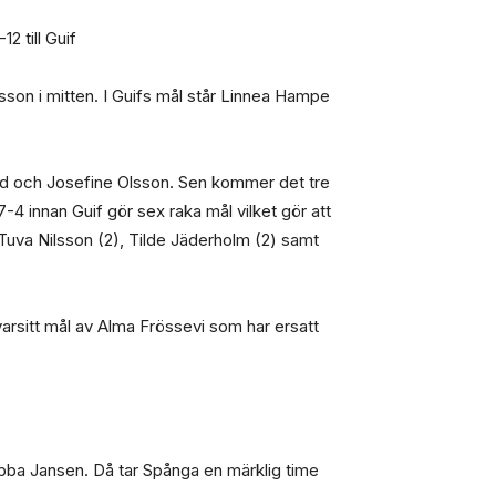
2 till Guif
sson i mitten. I Guifs mål står Linnea Hampe
lad och Josefine Olsson. Sen kommer det tre
-4 innan Guif gör sex raka mål vilket gör att
 Tuva Nilsson (2), Tilde Jäderholm (2) samt
 varsitt mål av Alma Frössevi som har ersatt
Ebba Jansen. Då tar Spånga en märklig time