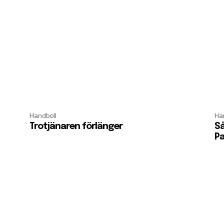
Handboll
Ha
Trotjänaren förlänger
Så
Pa