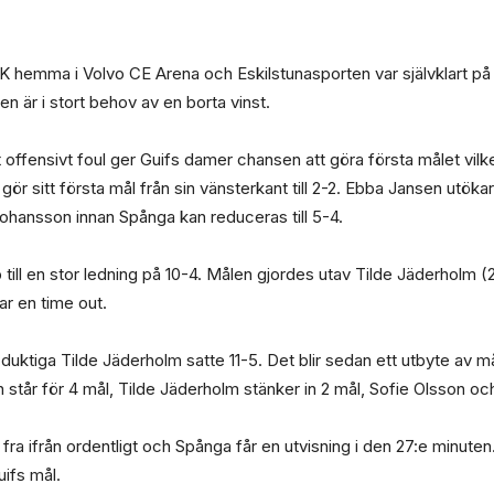
emma i Volvo CE Arena och Eskilstunasporten var självklart på p
en är i stort behov av en borta vinst.
offensivt foul ger Guifs damer chansen att göra första målet vi
ör sitt första mål från sin vänsterkant till 2-2. Ebba Jansen utökar
Johansson innan Spånga kan reduceras till 5-4.
 till en stor ledning på 10-4. Målen gjordes utav Tilde Jäderholm
ar en time out.
uktiga Tilde Jäderholm satte 11-5. Det blir sedan ett utbyte av m
 står för 4 mål, Tilde Jäderholm stänker in 2 mål, Sofie Olsson oc
fra ifrån ordentligt och Spånga får en utvisning i den 27:e minuten
ifs mål.