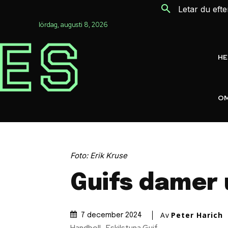
Letar du eft
lördag, augusti 8, 2026
H
OM
Foto: Erik Kruse
Guifs damer
Av
Peter Harich
7 december 2024
Handboll
Eskilstuna Guif