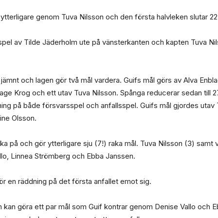
rån ytterligare genom Tuva Nilsson och den första halvleken slutar 22-1
orspel av Tilde Jäderholm ute på vänsterkanten och kapten Tuva Nil
a jämnt och lagen gör två mål vardera. Guifs mål görs av Alva Enb
age Krog och ett utav Tuva Nilsson. Spånga reducerar sedan till 27
dning på både försvarsspel och anfallsspel. Guifs mål gjordes utav
ine Olsson.
cka på och gör ytterligare sju (7!) raka mål. Tuva Nilsson (3) samt
llo, Linnea Strömberg och Ebba Janssen.
r en räddning på det första anfallet emot sig.
och kan göra ett par mål som Guif kontrar genom Denise Vallo och 