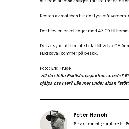
out trots att man äntligen fått lite fart på of
Resten av matchen blir det fyra mål vardera.
Det blev en enkel seger med 47-20 till hemma
Det är synd att fler inte hittat till Volvo CE A
Hudiksvall kommer på besök.
Foto: Erik Kruse
Vill du stötta Eskilstunasportens arbete? B
hjälpa oss mer? Läs mer under sidan ”stött
Peter Harich
Peter är medgrundare till 