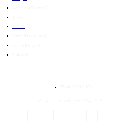
CalendarEvents
0
Trav
5
TV
179
Samhällsprojekt
2
Speedway
219
Slalom
3
PRIVACY POLICY
© Eskilstunasporten.se 2024-2026