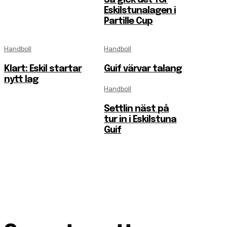
Eskilstunalagen i
Partille Cup
Handboll
Handboll
Klart: Eskil startar
Guif värvar talang
nytt lag
Handboll
Settlin näst på
tur in i Eskilstuna
Guif