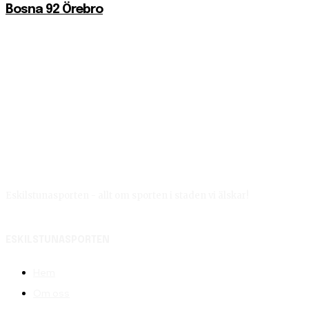
Bosna 92 Örebro
Eskilstunasporten - allt om sporten i staden vi älskar!
ESKILSTUNASPORTEN
Hem
Om oss