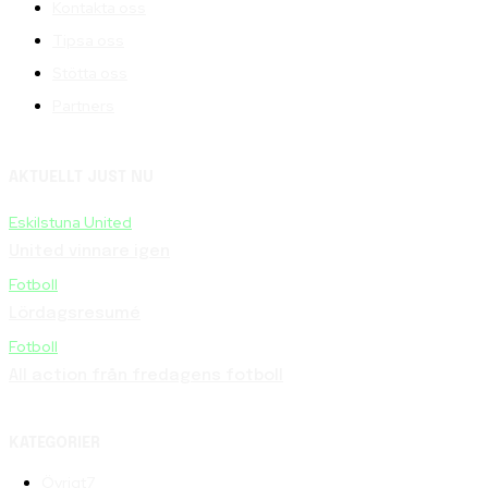
Kontakta oss
Tipsa oss
Stötta oss
Partners
AKTUELLT JUST NU
Eskilstuna United
United vinnare igen
Fotboll
Lördagsresumé
Fotboll
All action från fredagens fotboll
KATEGORIER
Övrigt
7